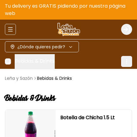
Tu delivery es GRATIS pidiendo por nuestra página
web
Abrir menu de navegación
Logi
¿Dónde quieres pedir?
Bebidas & Drinks
Leña y Sazón
Bebidas & Drinks
Bebidas & Drinks
Botella de Chicha 1.5 Lt