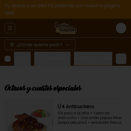
Tu delivery es GRATIS pidiendo por nuestra página
web
Abrir menu de navegación
Logi
¿Dónde quieres pedir?
das y piqueos
Complementos
Bebidas & Drinks
Octavos y cuartos especiales
1/4 Anticuchero
1/4 pollo a la leña + 1 palo de 
anticucho + crocantes papas fritas 
(papa peruana) + ensalada fresca.