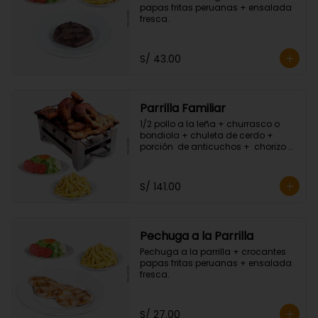
papas fritas peruanas + ensalada 
fresca.
S/ 43.00
Parrilla Familiar
1/2 pollo a la leña + churrasco o 
bondiola + chuleta de cerdo + 
porción  de anticuchos +  chorizo + 
porción de hot dog + crocantes 
papas fritas peruanas + ensalada 
fresca.
S/ 141.00
Pechuga a la Parrilla
Pechuga a la parrilla + crocantes 
papas fritas peruanas + ensalada 
fresca.
S/ 27.00