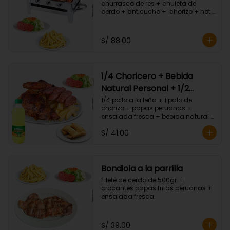
churrasco de res + chuleta de 
cerdo + anticucho +  chorizo + hot 
dog + crocantes papas fritas 
peruanas + ensalada fresca.
S/ 88.00
1/4 Choricero + Bebida
Natural Personal + 1/2
Tequeños
1/4 pollo a la leña + 1 palo de 
chorizo + papas peruanas + 
ensalada fresca + bebida natural 
personal + 1/2 porc. Tequeños.
S/ 41.00
Bondiola a la parrilla
Filete de cerdo de 500gr. + 
crocantes papas fritas peruanas + 
ensalada fresca.
S/ 39.00