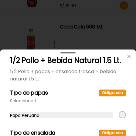
S/ 16.00
Coca Cola 500 Ml.
1/2 Pollo + Bebida Natural 1.5 Lt.
S/ 6.00
1/2 Pollo + papas + ensalada fresca + bebida
natural 1.5 Lt.
Inca Kola 2.25 Lt.
Tipo de papas
Obligatorio
Seleccione 1
S/ 16.00
Papa Peruana
Tipo de ensalada
Obligatorio