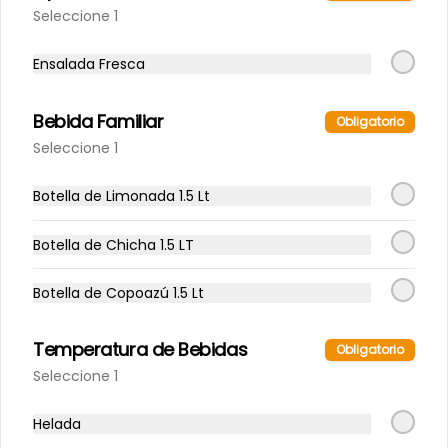
San Luis s/gas
Seleccione 1
Ensalada Fresca
S/ 4.00
Bebida Familiar
Obligatorio
Seleccione 1
Botella de Limonada 1.5 Lt
Botella de Chicha 1.5 LT
Botella de Copoazú 1.5 Lt
Temperatura de Bebidas
Obligatorio
Conócenos
Seleccione 1
Catering
Helada
Reservas