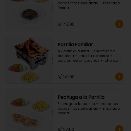
papas fritas peruanas + ensalada 
fresca.
S/ 43.00
Parrilla Familiar
1/2 pollo a la leña + churrasco o 
bondiola + chuleta de cerdo + 
porción  de anticuchos +  chorizo + 
porción de hot dog + crocantes 
papas fritas peruanas + ensalada 
fresca.
S/ 141.00
Pechuga a la Parrilla
Pechuga a la parrilla + crocantes 
papas fritas peruanas + ensalada 
fresca.
S/ 27.00