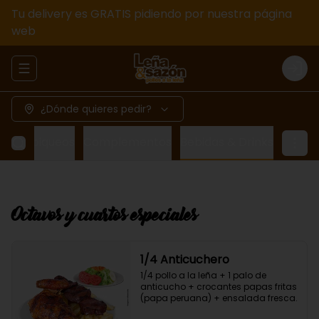
Tu delivery es GRATIS pidiendo por nuestra página
web
Abrir menu de navegación
Logi
¿Dónde quieres pedir?
das y piqueos
Complementos
Bebidas & Drinks
Octavos y cuartos especiales
1/4 Anticuchero
1/4 pollo a la leña + 1 palo de 
anticucho + crocantes papas fritas 
(papa peruana) + ensalada fresca.