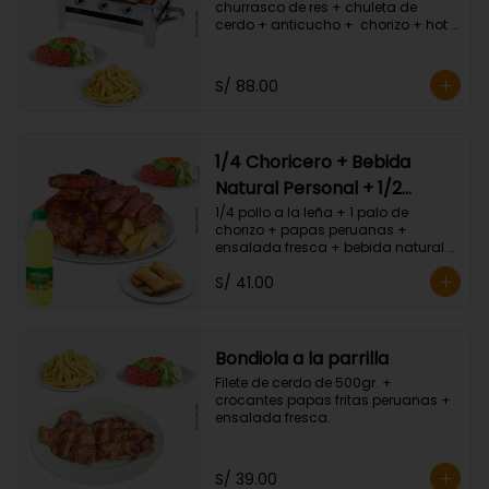
churrasco de res + chuleta de 
cerdo + anticucho +  chorizo + hot 
dog + crocantes papas fritas 
peruanas + ensalada fresca.
S/ 88.00
1/4 Choricero + Bebida
Natural Personal + 1/2
Tequeños
1/4 pollo a la leña + 1 palo de 
chorizo + papas peruanas + 
ensalada fresca + bebida natural 
personal + 1/2 porc. Tequeños.
S/ 41.00
Bondiola a la parrilla
Filete de cerdo de 500gr. + 
crocantes papas fritas peruanas + 
ensalada fresca.
S/ 39.00