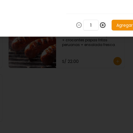
Agregar
Chorizo Parrillero
Porción de chorizos a la parrilla 
+ crocantes papas fritas 
peruanas + ensalada fresca.
S/ 22.00