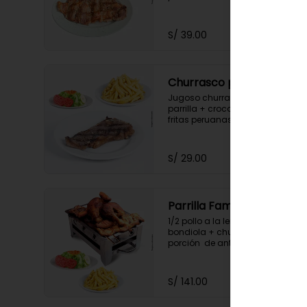
S/ 39.00
Churrasco parrillero
Jugoso churrasco de res a la 
parrilla + crocantes papas 
fritas peruanas + ensalada 
fresca.
S/ 29.00
Parrilla Familiar
1/2 pollo a la leña + churrasco o 
bondiola + chuleta de cerdo + 
porción  de anticuchos +  
chorizo + porción de hot dog + 
crocantes papas fritas 
peruanas + ensalada fresca.
S/ 141.00