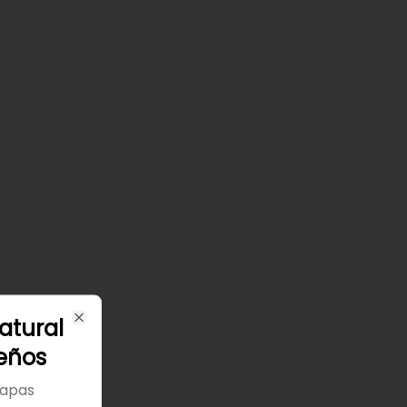
atural
Close
ueños
papas