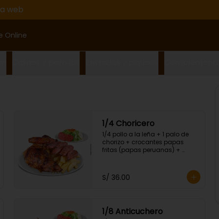
na web
e Online
sa
Carnes y parrillas
Entradas y piqueos
Complement
1/4 Choricero
1/4 pollo a la leña + 1 palo de 
chorizo + crocantes papas 
fritas (papas peruanas) + 
ensalada fresca.
S/ 36.00
1/8 Anticuchero