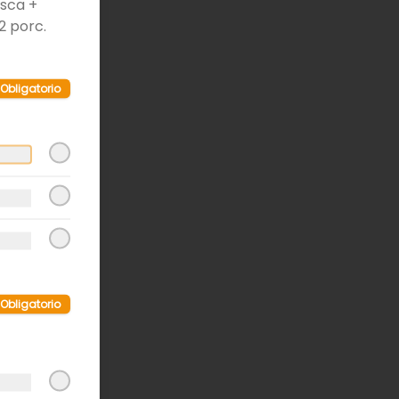
esca +
/2 porc.
Obligatorio
Obligatorio