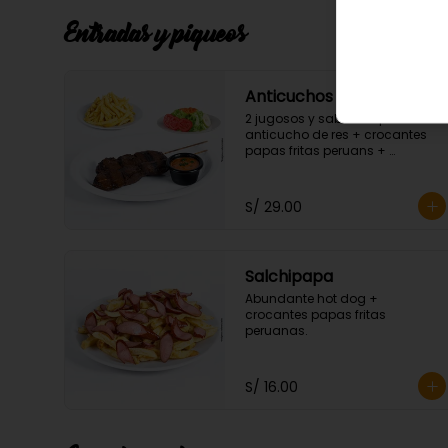
Entradas y piqueos
Anticuchos De Corazón
2 jugosos y sabrosos palos de 
anticucho de res + crocantes 
papas fritas peruans + 
ensalada fresca.
S/ 29.00
Salchipapa
Abundante hot dog + 
crocantes papas fritas 
peruanas.
S/ 16.00