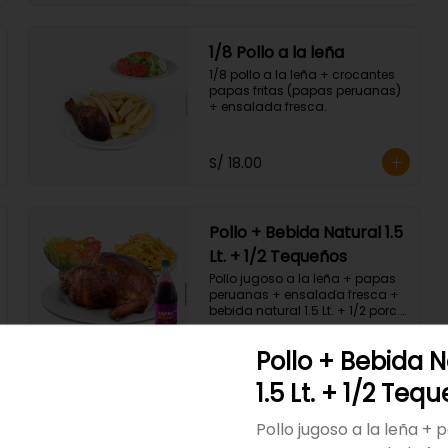
1/8 Pollo a la leña
1/8 pollo a la leña + crocantes 
papas fritas (papas peruanas) 
+ ensalada fresca.
S/ 18.00
Pollo + Bebida Natural 1.5
Lt. + 1/2 Tequeños
Pollo jugoso a la leña + papas 
peruanas + ensalada fresca + 
bebida natural 1.5 Lt. + 1/2 porc. 
Tequeños.
S/ 101.00
Pollo + Bebida N
1.5 Lt. + 1/2 Teq
Pollo a la leña completo
Pollo jugoso a la leña + 
Pollo entero a la leña + 