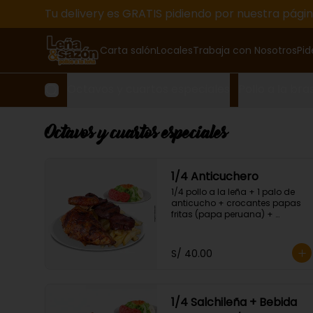
Tu delivery es GRATIS pidiendo por nuestra pági
Carta salón
Locales
Trabaja con Nosotros
Pid
Octavos y cuartos especiales
Pollo a la bra
Octavos y cuartos especiales
1/4 Anticuchero
1/4 pollo a la leña + 1 palo de 
anticucho + crocantes papas 
fritas (papa peruana) + 
ensalada fresca.
S/ 40.00
1/4 Salchileña + Bebida