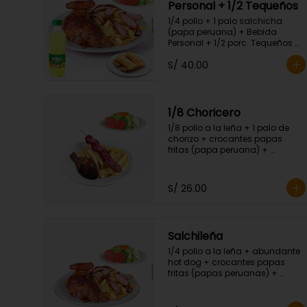
Personal + 1/2 Tequeños
1/4 pollo + 1 palo salchicha 
(papa peruana) + Bebida 
Personal + 1/2 porc. Tequeños + 
ensalada fresca.
S/ 40.00
1/8 Choricero
1/8 pollo a la leña + 1 palo de 
chorizo + crocantes papas 
fritas (papa peruana) + 
ensalada fresca.
S/ 26.00
Salchileña
1/4 pollo a la leña + abundante 
hot dog + crocantes papas 
fritas (papas peruanas) + 
ensalada fresca.