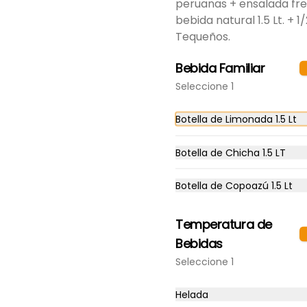
peruanas + ensalada fr
crocantes papas fritas 
peruanas + ensalada fresca.
bebida natural 1.5 Lt. + 1
Tequeños.
S/ 88.00
Bebida Familiar
Seleccione 1
Botella de Limonada 1.5 Lt
1/4 Choricero + Bebida
Botella de Chicha 1.5 LT
Natural Personal + 1/2
Tequeños
1/4 pollo a la leña + 1 palo de 
Botella de Copoazú 1.5 Lt
chorizo + papas peruanas + 
ensalada fresca + bebida 
natural personal + 1/2 porc. 
S/ 41.00
Tequeños.
Temperatura de
Bebidas
Seleccione 1
Chuleta de cerdo
Jugosa chuleta de cerdo + 
crocantes papas fritas 
Helada
peruanas + ensalada fresca.