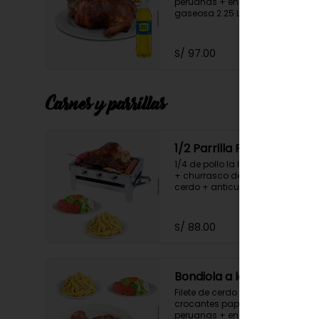
peruanas + ensalada fresca + 
gaseosa 2.25 Lt.
S/ 97.00
Carnes y parrillas
1/2 Parrilla Familiar
1/4 de pollo la leña parte pierna 
+ churrasco de res + chuleta de 
cerdo + anticucho +  chorizo + 
hot dog + crocantes papas 
fritas peruanas + ensalada 
fresca.
S/ 88.00
Bondiola a la parrilla
Filete de cerdo de 500gr. + 
crocantes papas fritas 
peruanas + ensalada fresca.