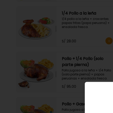
1/4 Pollo a la leña
1/4 pollo a la leña + crocantes 
papas fritas (papa peruana) + 
ensalada fresca.
S/ 28.00
Pollo + 1/4 Pollo (solo
parte pierna)
Pollo jugoso a la leña + 1/4 Pollo 
(solo parte pierna) + papas 
peruanas + ensalada fresca.
S/ 95.00
Pollo + Gaseosa 2.25 Lt.
Pollo jugoso a la leña + papas 