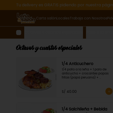
Tu delivery es GRATIS pidiendo por nuestra pági
Carta salón
Locales
Trabaja con Nosotros
Pid
Octavos y cuartos especiales
Pollo a la bra
Octavos y cuartos especiales
1/4 Anticuchero
1/4 pollo a la leña + 1 palo de 
anticucho + crocantes papas 
fritas (papa peruana) + 
ensalada fresca.
S/ 40.00
1/4 Salchileña + Bebida