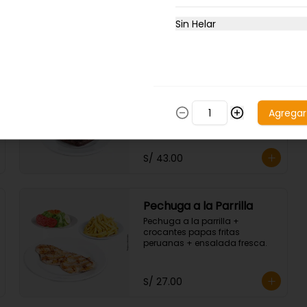
Sin Helar
S/ 29.00
Lomo Fino a la parrilla
Lomo fino de 250gr. + 
crocantes papas fritas 
Agregar
peruanas + ensalada fresca.
S/ 43.00
Pechuga a la Parrilla
Pechuga a la parrilla + 
crocantes papas fritas 
peruanas + ensalada fresca.
S/ 27.00