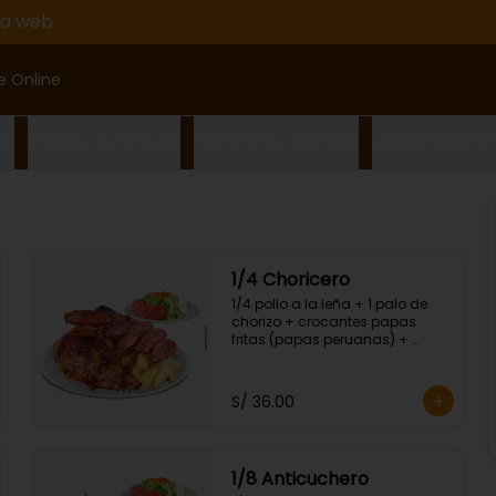
na web
e Online
sa
Carnes y parrillas
Entradas y piqueos
Complement
1/4 Choricero
1/4 pollo a la leña + 1 palo de 
chorizo + crocantes papas 
fritas (papas peruanas) + 
ensalada fresca.
S/ 36.00
1/8 Anticuchero