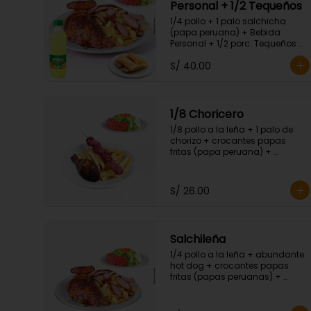
Personal + 1/2 Tequeños
1/4 pollo + 1 palo salchicha 
(papa peruana) + Bebida 
Personal + 1/2 porc. Tequeños + 
ensalada fresca.
S/ 40.00
1/8 Choricero
1/8 pollo a la leña + 1 palo de 
chorizo + crocantes papas 
fritas (papa peruana) + 
ensalada fresca.
S/ 26.00
Salchileña
1/4 pollo a la leña + abundante 
hot dog + crocantes papas 
fritas (papas peruanas) + 
ensalada fresca.