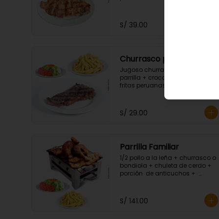
S/ 39.00
Churrasco parrillero
Jugoso churrasco de res a la 
parrilla + crocantes papas 
fritas peruanas + ensalada 
fresca.
S/ 29.00
Parrilla Familiar
1/2 pollo a la leña + churrasco o 
bondiola + chuleta de cerdo + 
porción  de anticuchos +  
chorizo + porción de hot dog + 
crocantes papas fritas 
peruanas + ensalada fresca.
S/ 141.00