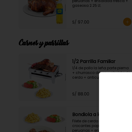
peruanas + ensalada fresca + 
gaseosa 2.25 Lt.
S/ 97.00
Carnes y parrillas
1/2 Parrilla Familiar
1/4 de pollo la leña parte pierna 
+ churrasco de res + chuleta de 
cerdo + anticucho +  chorizo + 
hot dog + crocantes papas 
fritas peruanas + ensalada 
fresca.
S/ 88.00
Bondiola a la parrilla
Filete de cerdo de 500gr. + 
crocantes papas fritas 
peruanas + ensalada fresca.