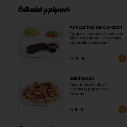
Entradas y piqueos
Anticuchos De Corazón
2 jugosos y sabrosos palos de 
anticucho de res + crocantes 
papas fritas peruans + 
ensalada fresca.
S/ 29.00
Salchipapa
Abundante hot dog + 
crocantes papas fritas 
peruanas.
S/ 16.00